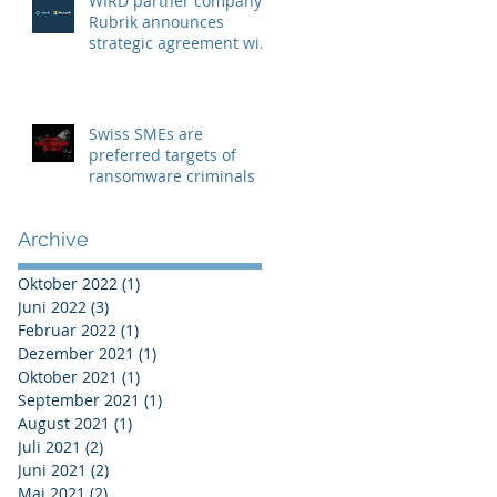
WIRD partner company
Rubrik announces
strategic agreement with
Microsoft to combat
Ransomware
Swiss SMEs are
preferred targets of
ransomware criminals
Archive
Oktober 2022
(1)
1 Beitrag
Juni 2022
(3)
3 Beiträge
Februar 2022
(1)
1 Beitrag
Dezember 2021
(1)
1 Beitrag
Oktober 2021
(1)
1 Beitrag
September 2021
(1)
1 Beitrag
August 2021
(1)
1 Beitrag
Juli 2021
(2)
2 Beiträge
Juni 2021
(2)
2 Beiträge
Mai 2021
(2)
2 Beiträge