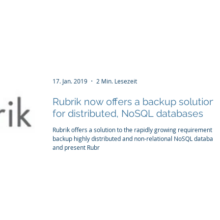
tructure
WIRD Cloud
WIRD Security
Clients
17. Jan. 2019
2 Min. Lesezeit
Rubrik now offers a backup solution
for distributed, NoSQL databases
Rubrik offers a solution to the rapidly growing requirement to
backup highly distributed and non-relational NoSQL database
and present Rubr