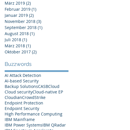
März 2019
(2)
2 Beiträge
Februar 2019
(1)
1 Beitrag
Januar 2019
(2)
2 Beiträge
November 2018
(3)
3 Beiträge
September 2018
(1)
1 Beitrag
August 2018
(1)
1 Beitrag
Juli 2018
(1)
1 Beitrag
März 2018
(1)
1 Beitrag
Oktober 2017
(2)
2 Beiträge
Buzzwords
AI Attack Detection
AI-based Security
Backup Solutions
CASB
Cloud
Cloud security
Cloud-native EP
Cloudian
CrowdStrike
Endpoint Protection
Endpoint Security
High Performance Computing
IBM Mainframe
IBM Power Systems
IBM QRadar