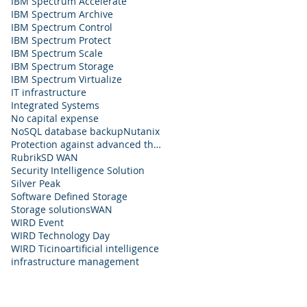
IBM Spectrum Accelerate
IBM Spectrum Archive
IBM Spectrum Control
IBM Spectrum Protect
IBM Spectrum Scale
IBM Spectrum Storage
IBM Spectrum Virtualize
IT infrastructure
Integrated Systems
No capital expense
NoSQL database backup
Nutanix
Protection against advanced threats
Rubrik
SD WAN
Security Intelligence Solution
Silver Peak
Software Defined Storage
Storage solutions
WAN
WIRD Event
WIRD Technology Day
WIRD Ticino
artificial intelligence
infrastructure management