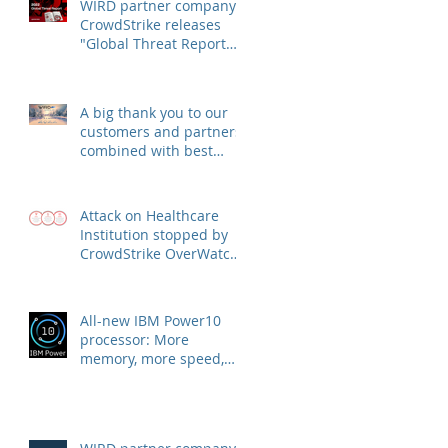
WIRD partner company
CrowdStrike releases
"Global Threat Report
2022"
A big thank you to our
customers and partners,
combined with best
wishes for health and
success
Attack on Healthcare
Institution stopped by
CrowdStrike OverWatch
escalation
All-new IBM Power10
processor: More
memory, more speed,
more security