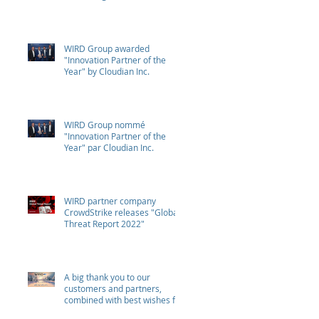
WIRD Group awarded
"Innovation Partner of the
Year" by Cloudian Inc.
WIRD Group nommé
"Innovation Partner of the
Year" par Cloudian Inc.
WIRD partner company
CrowdStrike releases "Global
Threat Report 2022"
A big thank you to our
customers and partners,
combined with best wishes for
health and success