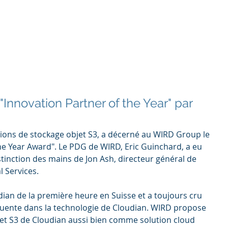
tructure
WIRD Cloud
WIRD Security
Clients
novation Partner of the Year" par
utions de stockage objet S3, a décerné au WIRD Group le 
the Year Award". Le PDG de WIRD, Eric Guinchard, a eu 
istinction des mains de Jon Ash, directeur général de 
 Services.  
ian de la première heure en Suisse et a toujours cru 
quente dans la technologie de Cloudian. WIRD propose 
jet S3 de Cloudian aussi bien comme solution cloud 