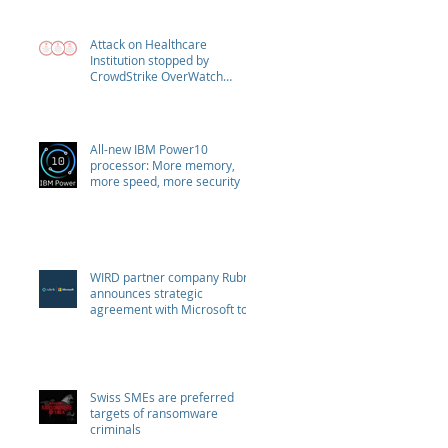
Attack on Healthcare
Institution stopped by
CrowdStrike OverWatch
escalation
All-new IBM Power10
processor: More memory,
more speed, more security
WIRD partner company Rubrik
announces strategic
agreement with Microsoft to
combat Ransomware
Swiss SMEs are preferred
targets of ransomware
criminals