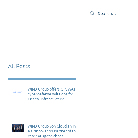
Company
Blog
More
All Posts
WIRD Group offers OPSWAT
cyberdefense solutions for
Critical Infrastructure
Protection (CIP)
WIRD Group von Cloudian Inc.
als "Innovation Partner of the
Year" ausgezeichnet