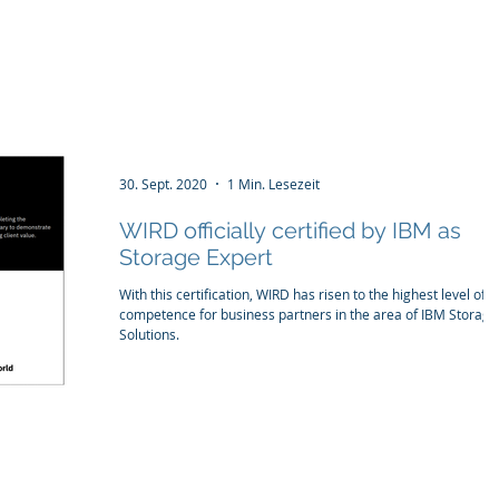
tructure
WIRD Cloud
WIRD Security
Clients
30. Sept. 2020
1 Min. Lesezeit
WIRD officially certified by IBM as
Storage Expert
With this certification, WIRD has risen to the highest level of
competence for business partners in the area of IBM Storage
Solutions.