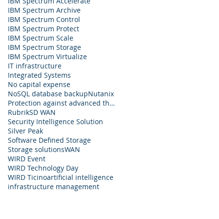
IBM Spectrum Accelerate
IBM Spectrum Archive
IBM Spectrum Control
IBM Spectrum Protect
IBM Spectrum Scale
IBM Spectrum Storage
IBM Spectrum Virtualize
IT infrastructure
Integrated Systems
No capital expense
NoSQL database backup
Nutanix
Protection against advanced threats
Rubrik
SD WAN
Security Intelligence Solution
Silver Peak
Software Defined Storage
Storage solutions
WAN
WIRD Event
WIRD Technology Day
WIRD Ticino
artificial intelligence
infrastructure management