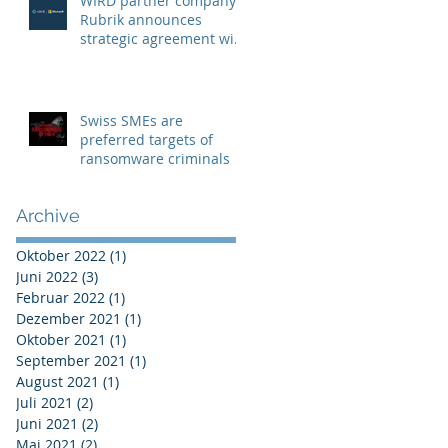
WIRD partner company
Rubrik announces
strategic agreement with
Microsoft to combat
Ransomware
Swiss SMEs are
preferred targets of
ransomware criminals
Archive
Oktober 2022
(1)
1 Beitrag
Juni 2022
(3)
3 Beiträge
Februar 2022
(1)
1 Beitrag
Dezember 2021
(1)
1 Beitrag
Oktober 2021
(1)
1 Beitrag
September 2021
(1)
1 Beitrag
August 2021
(1)
1 Beitrag
Juli 2021
(2)
2 Beiträge
Juni 2021
(2)
2 Beiträge
Mai 2021
(2)
2 Beiträge