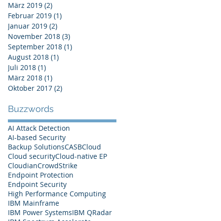
März 2019
(2)
2 Beiträge
Februar 2019
(1)
1 Beitrag
Januar 2019
(2)
2 Beiträge
November 2018
(3)
3 Beiträge
September 2018
(1)
1 Beitrag
August 2018
(1)
1 Beitrag
Juli 2018
(1)
1 Beitrag
März 2018
(1)
1 Beitrag
Oktober 2017
(2)
2 Beiträge
Buzzwords
AI Attack Detection
AI-based Security
Backup Solutions
CASB
Cloud
Cloud security
Cloud-native EP
Cloudian
CrowdStrike
Endpoint Protection
Endpoint Security
High Performance Computing
IBM Mainframe
IBM Power Systems
IBM QRadar