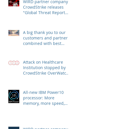
WIRD partner company
CrowdStrike releases
"Global Threat Report
2022"
A big thank you to our
customers and partners,
combined with best
wishes for health and
success
Attack on Healthcare
Institution stopped by
CrowdStrike OverWatch
escalation
All-new IBM Power10
processor: More
memory, more speed,
more security