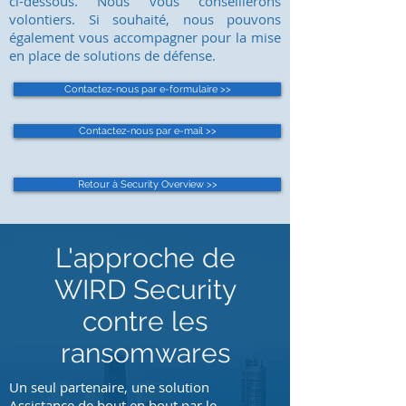
ci-dessous. Nous vous conseillerons
volontiers. Si souhaité, nous pouvons
également vous accompagner pour la mise
en place de solutions de défense.
Contactez-nous par e-formulaire >>
Contactez-nous par e-mail >>
Retour à Security Overview >>
L'approche de
WIRD Security
contre les
ransomwares
Un seul partenaire, une solution
Assistance de bout en bout par le