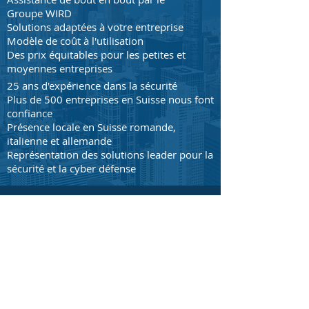
Groupe WIRD
Solutions adaptées à votre entreprise
Modèle de coût à l'utilisation
Des prix équitables pour les petites et
moyennes entreprises
25 ans d'expérience dans la sécurité
Plus de 500 entreprises en Suisse nous font
confiance
Présence locale en Suisse romande,
italienne et allemande
Représentation des solutions leader pour la
sécurité et la cyber défense
Plus d'informations sur
les offres de sécurité de
WIRD
Cyber Threat Protection & Response >>