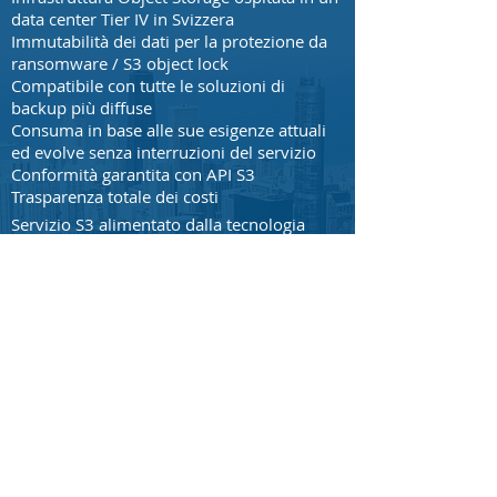
data center Tier IV in Svizzera
Immutabilità dei dati per la protezione da
ransomware / S3 object lock
Compatibile con tutte le soluzioni di
backup più diffuse
Consuma in base alle sue esigenze attuali
ed evolve senza interruzioni del servizio
Conformità garantita con API S3
Trasparenza totale dei costi
Servizio S3 alimentato dalla tecnologia
Cloudian
Fatturazione solo sul volume usato, nessun
costo per il traffico in uscita
Trasmissione dati criptata (TLS)
Certificato ISO/IEC 27001:2013 e ISO27017
per la sicurezza del cloud​
Conforme alla circolare FINMA 2018/3
"Outsourcing" per Banche e Assicurazioni
Maggiori informazioni