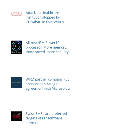
Attack on Healthcare
Institution stopped by
CrowdStrike OverWatch
escalation
All-new IBM Power10
processor: More memory,
more speed, more security
WIRD partner company Rubrik
announces strategic
agreement with Microsoft to
combat Ransomware
Swiss SMEs are preferred
targets of ransomware
criminals