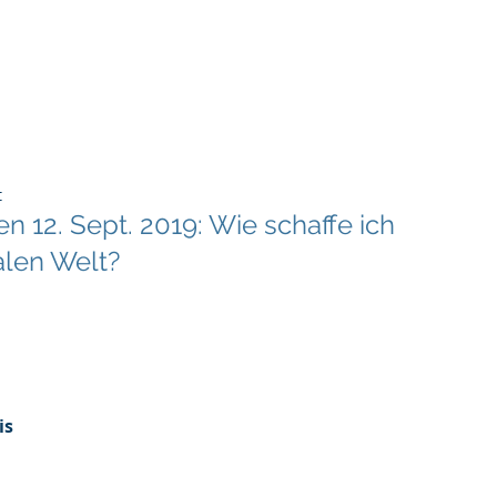
tructure
WIRD Cloud
WIRD Security
Clients
t
n 12. Sept. 2019: Wie schaffe ich
talen Welt?
 
is 