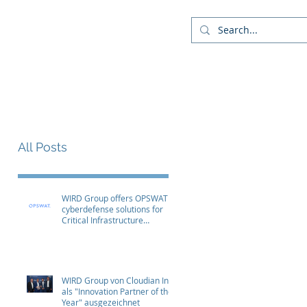
Company
Blog
More
All Posts
WIRD Group offers OPSWAT
cyberdefense solutions for
Critical Infrastructure
Protection (CIP)
WIRD Group von Cloudian Inc.
als "Innovation Partner of the
Year" ausgezeichnet