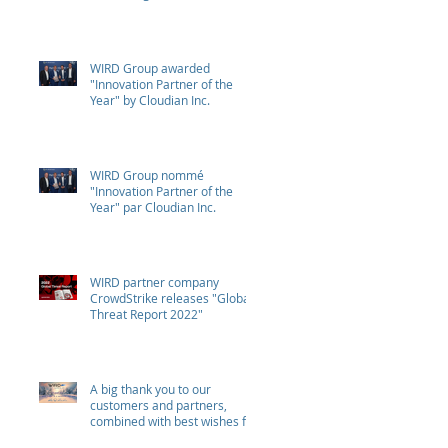
WIRD Group awarded
"Innovation Partner of the
Year" by Cloudian Inc.
WIRD Group nommé
"Innovation Partner of the
Year" par Cloudian Inc.
WIRD partner company
CrowdStrike releases "Global
Threat Report 2022"
A big thank you to our
customers and partners,
combined with best wishes for
health and success