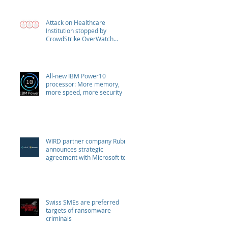
Attack on Healthcare
Institution stopped by
CrowdStrike OverWatch
escalation
All-new IBM Power10
processor: More memory,
more speed, more security
WIRD partner company Rubrik
announces strategic
agreement with Microsoft to
combat Ransomware
Swiss SMEs are preferred
targets of ransomware
criminals