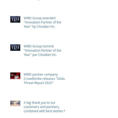
WIRD Group awarded
"Innovation Partner of the
Year" by Cloudian Inc.
WIRD Group nommé
"Innovation Partner of the
Year" par Cloudian Inc.
WIRD partner company
CrowdStrike releases "Global
Threat Report 2022"
A big thank you to our
customers and partners,
combined with best wishes for
health and success