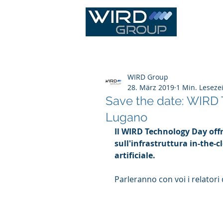
IT Infras
WIRD Group
28. März 2019
1 Min. Lesezei
Save the date: WIRD 
Lugano
Il WIRD Technology Day offr
sull'infrastruttura in-the-c
artificiale.
Parleranno con voi i relatori