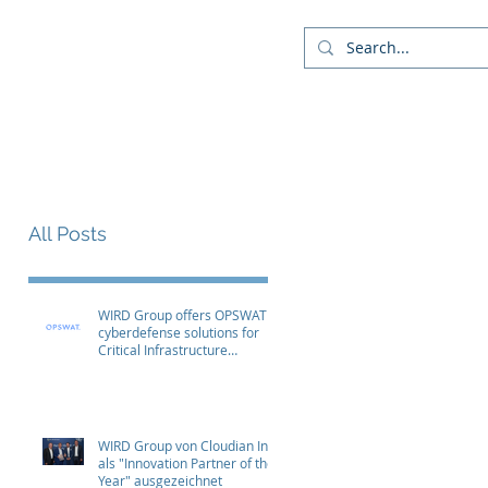
Company
Blog
More
All Posts
WIRD Group offers OPSWAT
cyberdefense solutions for
Critical Infrastructure
Protection (CIP)
WIRD Group von Cloudian Inc.
als "Innovation Partner of the
Year" ausgezeichnet